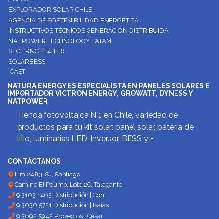
EXPLORADOR SOLAR CHILE
AGENCIA DE SOSTENIBILIDAD ENERGETICA
INSTRUCTIVOS TÉCNICOS GENERACIÓN DISTRIBUIDA
NAT POWER TECHNOLOGY LATAM
SEC ERNC TE4 TE6
SOLARBESS
ICAST
NATURA ENERGY ES ESPECIALISTA EN PANELES SOLARES E
IMPORTADOR VICTRON ENERGY, GROWATT, DYNESS Y
NATPOWER
Tienda fotovoltaica N°1 en Chile, variedad de
productos para tu kit solar: panel solar, batería de
litio, luminarias LED, Inversor, BESS y +
CONTÁCTANOS
Lira 2483, SJ, Santiago
Camino El Peumo, Lote 2C, Talagante
9 3103 1463 Distribución | Coni
9 3030 5721 Distribución | Isaías
9 3692 5942 Proyectos | César