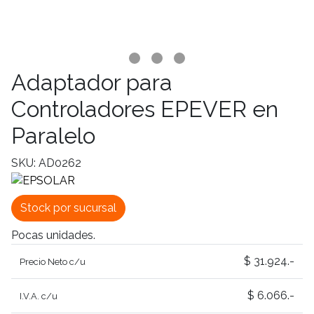
Adaptador para
Controladores EPEVER en
Paralelo
SKU: AD0262
Stock por sucursal
Pocas unidades.
$ 31.924.-
Precio Neto c/u
$ 6.066.-
I.V.A. c/u