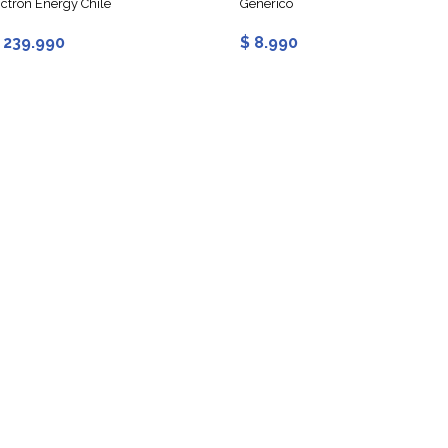
ictron Energy Chile
Generico
 239.990
$ 8.990