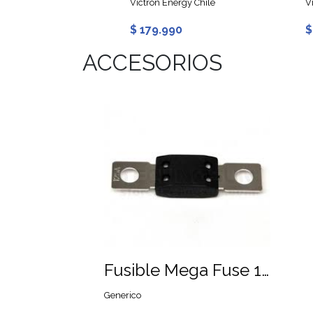
Victron Energy Chile
V
0
$ 179.990
$
ACCESORIOS
Fusible Mega Fuse 150A 70V DC
Generico