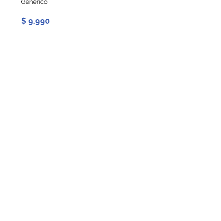
Generico
Generico
$ 9.990
$ 1.390