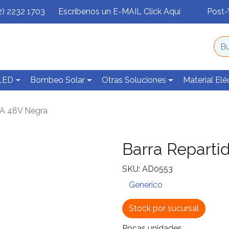
2) 2232 1703
Escríbenos un E-MAIL Click Aquí
Post-
 LED
Bombeo Solar
Otras Soluciones
Material Elé
0A 48V Negra
Barra Reparti
SKU: AD0553
Generico
Stock por sucursal
Pocas unidades.