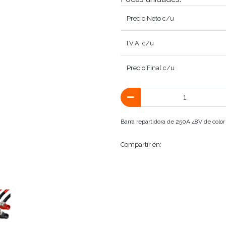
Precio Neto c/u
I.V.A. c/u
Precio Final c/u
Barra repartidora de 250A 48V de color
Compartir en: