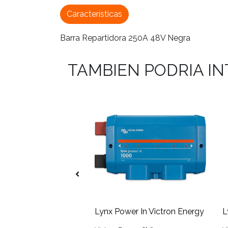
Características
Barra Repartidora 250A 48V Negra
TAMBIEN PODRIA I
 stock
Barra Repartidora 300A 58V para 6 Fusibles Mega
Lynx Power In Victron Energy