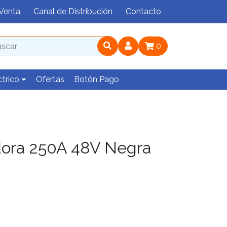
Venta
Canal de Distribución
Contacto
0
ctrico
Ofertas
Botón Pago
dora 250A 48V Negra