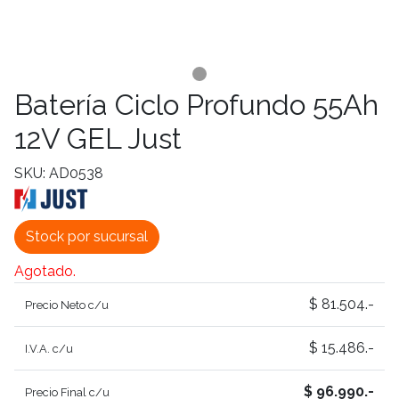
Batería Ciclo Profundo 55Ah
12V GEL Just
SKU: AD0538
Stock por sucursal
Agotado.
$ 81.504.-
Precio Neto c/u
$ 15.486.-
I.V.A. c/u
$ 96.990.-
Precio Final c/u