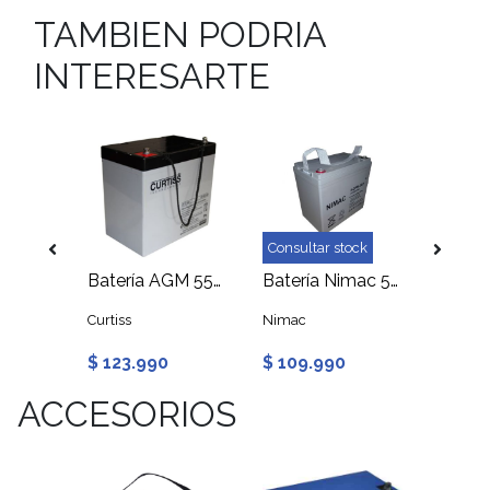
TAMBIEN PODRIA
INTERESARTE
ock
Consultar stock
Consult
Batería Ultracell 55Ah 12V AGM Ciclo Profundo
Batería AGM 55Ah 12V Ciclo Profundo, Curtiss
Batería Nimac 55Ah 12V GEL Ciclo Profundo
e
Curtiss
Nimac
Just En
$ 123.990
$ 109.990
$ 134
ACCESORIOS