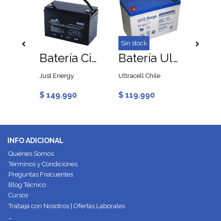
Sin stock
Batería Ultracell 75Ah 12V GEL Ciclo Profundo
Batería Ciclo Profundo 100Ah 12V GEL Just
Batería Ultracell 75Ah 12V Ciclo Profundo AGM
e
Just Energy
Ultracell Chile
Ultracel
$ 149.990
$ 119.990
$ 134
INFO ADICIONAL
Quiénes Somos
Términos y Condiciones
Preguntas Frecuentes
Blog Técnico
Cursos
Trabaja con Nosotros | Ofertas Laborales
_