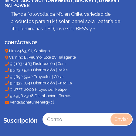
IMPORTADOR VICTRON ENERGY, GROWATT, DYNESS Y
NATPOWER
Tienda fotovoltaica N°1 en Chile, variedad de
productos para tu kit solar: panel solar, batería de
litio, luminarias LED, Inversor, BESS y +
CONTÁCTANOS
Lira 2483, SJ, Santiago
Camino El Peumo, Lote 2C, Talagante
9 3103 1463 Distribución | Coni
9 3030 5721 Distribución | Isaías
9 3692 5942 Proyectos | César
9 4932 0741 Distribución | Priscilla
9 8737 6009 Proyectos | Felipe
9 4956 2308 Distribución | Tomás
ventas@naturaenergy.cl
Enviar
Suscripción