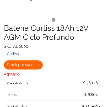
Batería Curtiss 18Ah 12V
AGM Ciclo Profundo
SKU: AD0606
Curtiss
Stock por sucursal
Agotado.
$ 36.126.-
Precio Neto c/u
$ 6.864.-
I.V.A. c/u
$ 42.990.-
Precio Final c/u