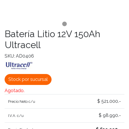
Batería Litio 12V 150Ah
Ultracell
SKU: AD0406
Stock por sucursal
Agotado.
$ 521.000.-
Precio Neto c/u
$ 98.990.-
I.V.A. c/u