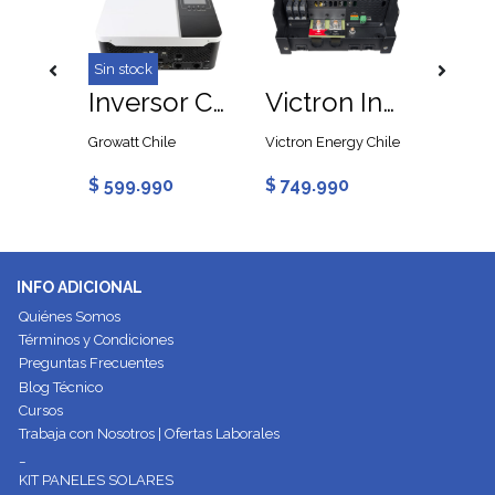
Sin stock
Inversor Cargador Growatt SPF 3500 ES 48V 80A
Inversor Cargador Growatt SPF 5000 ES 48V 100A
Victron Inversor Phoenix Smart 12V 1600VA 230V
Growatt Chile
Victron Energy Chile
Victron
$ 599.990
$ 749.990
$ 297
INFO ADICIONAL
Quiénes Somos
Términos y Condiciones
Preguntas Frecuentes
Blog Técnico
Cursos
Trabaja con Nosotros | Ofertas Laborales
_
KIT PANELES SOLARES