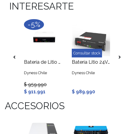
INTERESARTE
-5%
ock
Consultar stock
Consult
Bateria de Litio Ultracell 100Ah 12V
Batería de Litio 100Ah 5,12kWh Dyness DL5.0C
Batería Litio 24V 2.56kWh Dyness
e
Dyness Chile
Dyness Chile
Ultracel
$ 959.990
$ 911.991
$ 989.990
$ 421
ACCESORIOS