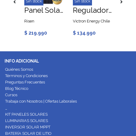
Sin stock
Sin stock
Regulador de Carga Victron BlueSolar 100V 50A 12/24V MPPT
Panel Solar 660W Monocristalino Risen
Regulador de Carga MPPT 100V 30A 12/24V Victron BlueSolar
y Chile
Risen
Victron Energy Chile
Victron
$ 219.990
$ 134.990
$ 202
INFO ADICIONAL
Quiénes Somos
Términos y Condiciones
Preguntas Frecuentes
Blog Técnico
Cursos
Trabaja con Nosotros | Ofertas Laborales
_
KIT PANELES SOLARES
LUMINARIAS SOLARES
INVERSOR SOLAR MPPT
BATERÍA SOLAR DE LITIO