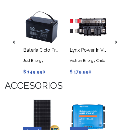
Battery Switch ON/OFF 275A Generico
Batería Ciclo Profundo 100Ah 12V GEL Just
Lynx Power In Victron Energy
Just Energy
Victron Energy Chile
Victron
$ 149.990
$ 179.990
$ 239
ACCESORIOS