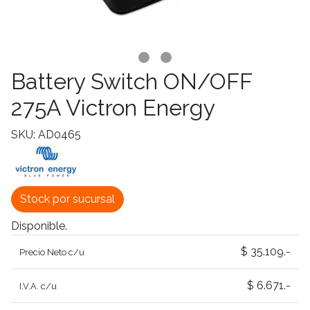
Battery Switch ON/OFF
275A Victron Energy
SKU: AD0465
Stock por sucursal
Disponible.
$ 35.109.-
Precio Neto c/u
$ 6.671.-
I.V.A. c/u