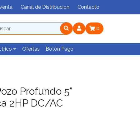
Venta
Canal de Distribución
Contacto
0
ctrico
Ofertas
Botón Pago
ozo Profundo 5"
ca 2HP DC/AC