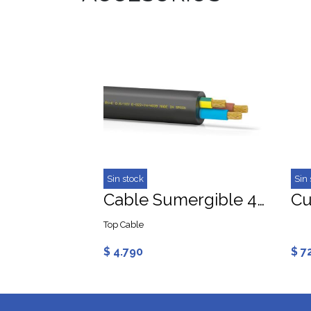
Sin stock
Sin 
Cable Sumergible 4x4mm (Metro Lineal)
Top Cable
$ 4.790
$ 7