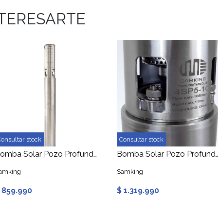
NTERESARTE
Consultar stock
Consultar stock
Bomba Solar Pozo Profundo 4" 240V 24m3/hr 51mca 2250W DC/AC
Bomba Solar Pozo Profundo 5" 360V 33m3
amking
Samking
 859.990
$ 1.319.990