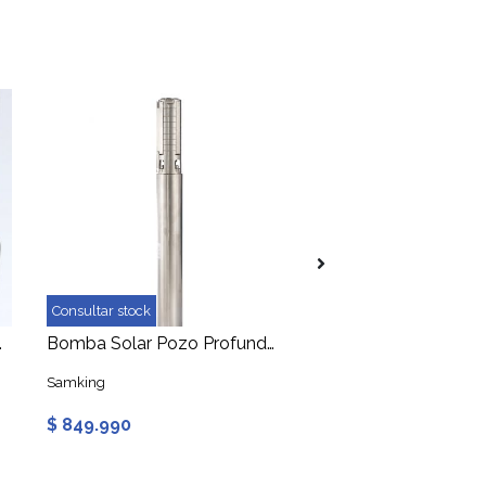
Consultar stock
Consultar stock
/hr 77mca 3750W DC
Bomba Solar Pozo Profundo 4" 240V 15.9m3/hr 55mca 1500W DC
Samking
Samking
$ 849.990
$ 999.990