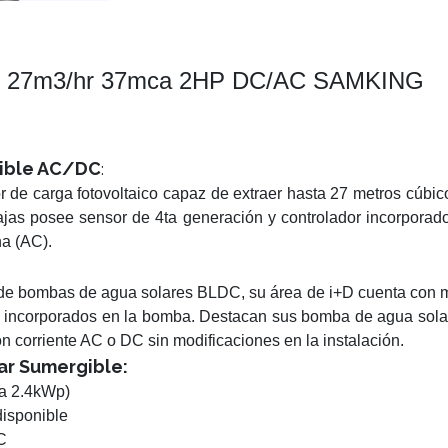
5" 27m3/hr 37mca 2HP DC/AC SAMKING
gible AC/DC
:
 de carga fotovoltaico capaz de extraer hasta 27 metros cúb
jas posee sensor de 4ta generación y controlador incorporad
na (AC).
 de bombas de agua solares BLDC, su área de i+D cuenta con má
ncorporados en la bomba. Destacan sus bomba de agua solar
n corriente AC o DC sin modificaciones en la instalación.
ar Sumergible:
da 2.4kWp)
disponible
C