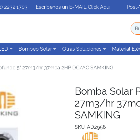
2) 2232 1703
Escríbenos un E-MAIL Click Aquí
Post-
 LED
Bombeo Solar
Otras Soluciones
Material Elé
rofundo 5" 27m3/hr 37mca 2HP DC/AC SAMKING
Bomba Solar P
27m3/hr 37m
SAMKING
SKU: AD2958