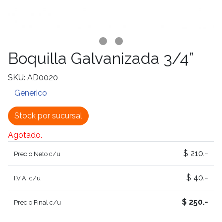
Boquilla Galvanizada 3/4”
SKU: AD0020
Generico
Stock por sucursal
Agotado.
$ 210.-
Precio Neto c/u
$ 40.-
I.V.A. c/u
$ 250.-
Precio Final c/u