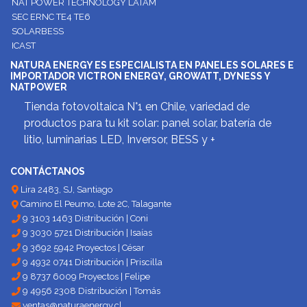
NAT POWER TECHNOLOGY LATAM
SEC ERNC TE4 TE6
SOLARBESS
ICAST
NATURA ENERGY ES ESPECIALISTA EN PANELES SOLARES E
IMPORTADOR VICTRON ENERGY, GROWATT, DYNESS Y
NATPOWER
Tienda fotovoltaica N°1 en Chile, variedad de
productos para tu kit solar: panel solar, batería de
litio, luminarias LED, Inversor, BESS y +
CONTÁCTANOS
Lira 2483, SJ, Santiago
Camino El Peumo, Lote 2C, Talagante
9 3103 1463 Distribución | Coni
9 3030 5721 Distribución | Isaías
9 3692 5942 Proyectos | César
9 4932 0741 Distribución | Priscilla
9 8737 6009 Proyectos | Felipe
9 4956 2308 Distribución | Tomás
ventas@naturaenergy.cl