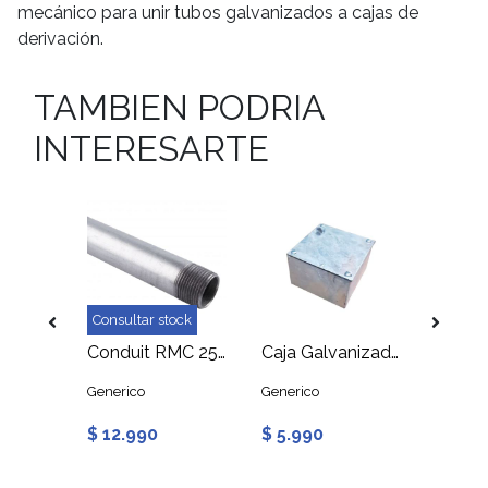
mecánico para unir tubos galvanizados a cajas de
derivación.
TAMBIEN PODRIA
INTERESARTE
ock
Consultar stock
Consult
Copla RMC Galvanizada HI 25mm
Conduit RMC 25mm Galvanizado 3 Metros
Caja Galvanizada A11 100x100x65mm
Generico
Generico
Generic
$ 12.990
$ 5.990
$ 1.0