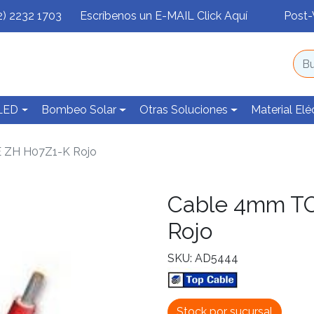
2) 2232 1703
Escríbenos un E-MAIL Click Aquí
Post-
 LED
Bombeo Solar
Otras Soluciones
Material Elé
 ZH H07Z1-K Rojo
Cable 4mm T
Rojo
SKU: AD5444
Stock por sucursal