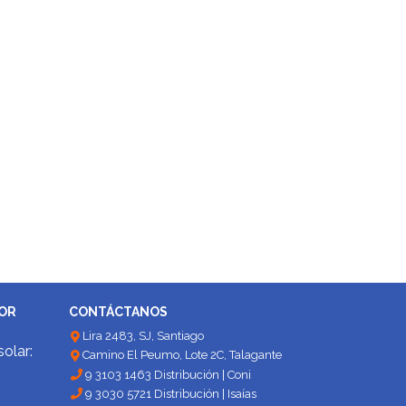
DOR
CONTÁCTANOS
Lira 2483, SJ, Santiago
solar:
Camino El Peumo, Lote 2C, Talagante
9 3103 1463 Distribución | Coni
9 3030 5721 Distribución | Isaías