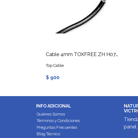
Cable 4mm TOXFREE ZH H07Z1-K Negro
Top Cable
$ 900
INFO ADICIONAL
NATUR
VICTR
Quiénes Somos
Tienda
Términos y Condiciones
panel 
Preguntas Frecuentes
Blog Técnico