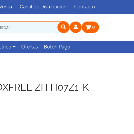
Venta
Canal de Distribución
Contacto
0
ctrico
Ofertas
Botón Pago
OXFREE ZH H07Z1-K