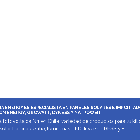
A ENERGY ES ESPECIALISTA EN PANELES SOLARES E IMPORTA
ON ENERGY, GROWATT, DYNESS Y NATPOWER
 fotovoltaica N°1 en Chile, variedad de productos para tu kit 
solar, batería de litio, luminarias LED, Inversor, BESS y +