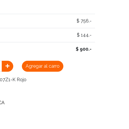
$ 756.-
$ 144.-
$ 900.-
Agregar al carro
07Z1-K Rojo
CA