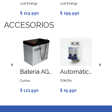
Just Energy
Just Energy
$ 219.990
$ 299.990
$ 13.
ACCESORIOS
Sin sto
Automático DC 100A 250V para Sistema Solar Fotovoltaico
Batería AGM 55Ah 12V Ciclo Profundo, Curtiss
Automático DC 2 Polos 125A 600V para Sistema Solar
Curtiss
TOMZN
Ultracel
$ 123.990
$ 25.990
$ 432