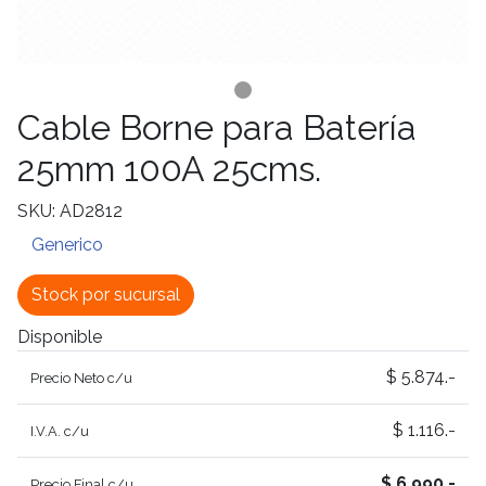
Cable Borne para Batería
25mm 100A 25cms.
SKU: AD2812
Generico
Stock por sucursal
Disponible
$ 5.874.-
Precio Neto c/u
$ 1.116.-
I.V.A. c/u
$ 6.990.-
Precio Final c/u