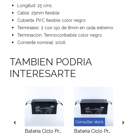
Longitud: 25 cms.
Cable: 25mm flexible
Cubierta: PVC flexible color negro
Terminales: 2 con ojo de 8mm en cada extremo
Terminación: Termocontraible color negro
Corriente nominal: 100A
TAMBIEN PODRIA
INTERESARTE
ock
Consultar stock
Terminal Eléctrico Plano C45-25mm
Batería Ciclo Profundo 150Ah 12V GEL Just
Batería Ciclo Profundo 200Ah 12V GEL Just Energy