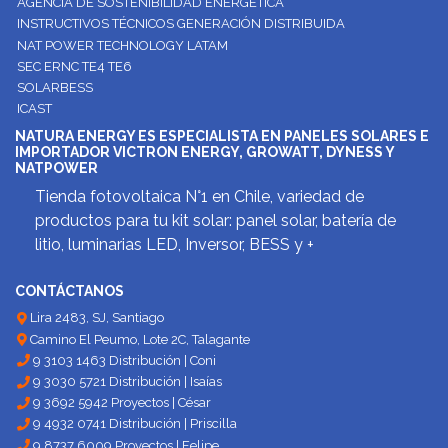
AGENCIA DE SOSTENIBILIDAD ENERGETICA
INSTRUCTIVOS TÉCNICOS GENERACIÓN DISTRIBUIDA
NAT POWER TECHNOLOGY LATAM
SEC ERNC TE4 TE6
SOLARBESS
ICAST
NATURA ENERGY ES ESPECIALISTA EN PANELES SOLARES E
IMPORTADOR VICTRON ENERGY, GROWATT, DYNESS Y
NATPOWER
Tienda fotovoltaica N°1 en Chile, variedad de
productos para tu kit solar: panel solar, batería de
litio, luminarias LED, Inversor, BESS y +
CONTÁCTANOS
Lira 2483, SJ, Santiago
Camino El Peumo, Lote 2C, Talagante
9 3103 1463 Distribución | Coni
9 3030 5721 Distribución | Isaías
9 3692 5942 Proyectos | César
9 4932 0741 Distribución | Priscilla
9 8737 6009 Proyectos | Felipe