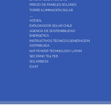
PRECIO DE PANELES SOLARES
TORRE ILUMINACIÓN SOLAR
__
ACESOL
EXPLORADOR SOLAR CHILE
AGENCIA DE SOSTENIBILIDAD
ENERGETICA
INSTRUCTIVOS TÉCNICOS GENERACIÓN
DISTRIBUIDA
NAT POWER TECHNOLOGY LATAM
SEC ERNC TE4 TE6
SOLARBESS
ICAST
Natura Energy es especialista en paneles solare