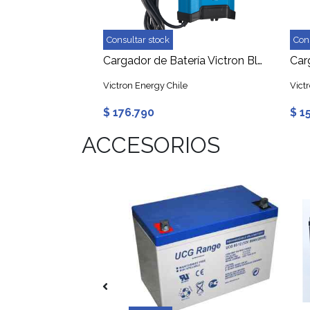
Consultar stock
Con
Cargador de Batería Victron Blue Smart IP22 Charger 12/15 (3) 230V Bluetooth
Victron Energy Chile
Vict
$ 176.790
$ 1
ACCESORIOS