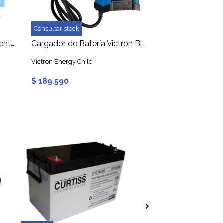
Consultar stock
Cargador de Baterías Inteligente 12V, 2A/4A/8A/12A
Cargador de Batería Victron Blue Smart IP22 24/12(1) 24V 12A 230V CEE 7/7 Bluetooth
Victron Energy Chile
$ 189.590