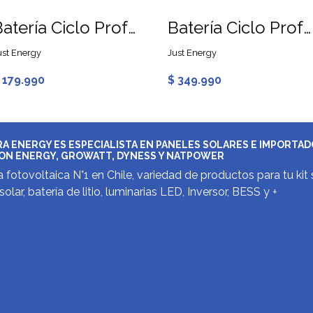
Batería Ciclo Profundo 120Ah 12V GEL Just
Batería Ciclo Profundo 250Ah 12V GEL Just
ust Energy
Just Energy
 179.990
$ 349.990
A ENERGY ES ESPECIALISTA EN PANELES SOLARES E IMPORTA
ON ENERGY, GROWATT, DYNESS Y NATPOWER
 fotovoltaica N°1 en Chile, variedad de productos para tu kit 
solar, batería de litio, luminarias LED, Inversor, BESS y +