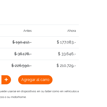
Antes
Ahora
$ 190.412.-
$ 177.083.-
$ 36.178.-
$ 33.646.-
$ 226.590.-
$ 210.729.-
Agregar al carro
uede usarse en dispositivos en su taller como en vehículos a
arcos o su motorhome.