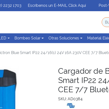
2) 2232 1703
Escríbenos un E-MAIL Click Aquí
Post-
 LED
Bombeo Solar
Otras Soluciones
Material Elé
ictron Blue Smart IP22 24/16(1) 24V 16A 230V CEE 7/7 Blue
Cargador de B
Smart IP22 24
CEE 7/7 Bluet
SKU: AD0384