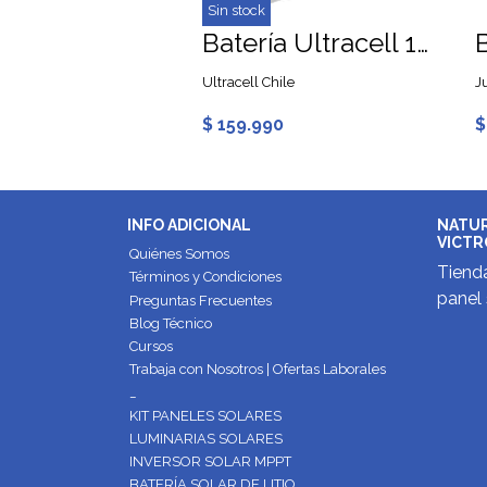
Sin stock
Victron Convertidor DC/DC Orion-TR 12/12 30A (360W) Aislado
Batería Ultracell 100Ah 12V AGM Ciclo Profundo
ergy Chile
Ultracell Chile
J
90
$ 159.990
$
INFO ADICIONAL
NATUR
VICTR
Quiénes Somos
Tienda
Términos y Condiciones
panel 
Preguntas Frecuentes
Blog Técnico
Cursos
Trabaja con Nosotros | Ofertas Laborales
_
KIT PANELES SOLARES
LUMINARIAS SOLARES
INVERSOR SOLAR MPPT
BATERÍA SOLAR DE LITIO