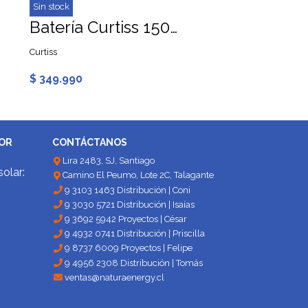
Sin stock
Sin stock
Batería Curtiss 150Ah 12V AGM Ciclo Profundo
Curtiss
Victron Energy Chile
$ 349.990
$ 239.990
DOR
CONTÁCTANOS
Lira 2483, SJ, Santiago
solar:
Camino El Peumo, Lote 2C, Talagante
9 3103 1463 Distribución | Coni
9 3030 5721 Distribución | Isaías
9 3692 5942 Proyectos | César
9 4932 0741 Distribución | Priscilla
9 8737 6009 Proyectos | Felipe
9 4956 2308 Distribución | Tomás
ventas@naturaenergy.cl