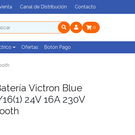
Venta
Canal de Distribución
Contacto
0
ctrico
Ofertas
Botón Pago
tooth
atería Victron Blue
/16(1) 24V 16A 230V
ooth