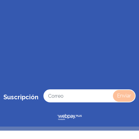
Enviar
Suscripción
s e importador Victron Energy, Growatt, Dyness y Nat