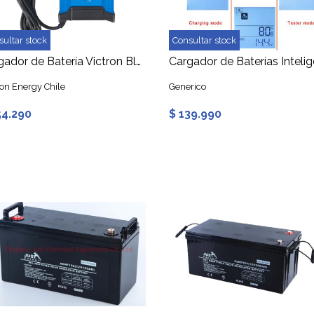
sultar stock
Consultar stock
Cargador de Batería Victron Blue Smart IP22 12/15(1) 230V CEE 7/7
ron Energy Chile
Generico
54.290
$ 139.990