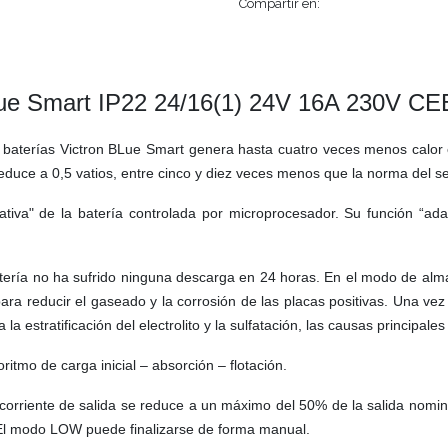
Compartir en:
lue Smart IP22 24/16(1) 24V 16A 230V CEE
e baterías Victron BLue Smart genera hasta cuatro veces menos calor
duce a 0,5 vatios, entre cinco y diez veces menos que la norma del se
tiva" de la batería controlada por microprocesador. Su función “ad
ería no ha sufrido ninguna descarga en 24 horas. En el modo de almac
ra reducir el gaseado y la corrosión de las placas positivas. Una vez 
 la estratificación del electrolito y la sulfatación, las causas principales
itmo de carga inicial – absorción – flotación.
rriente de salida se reduce a un máximo del 50% de la salida nominal
El modo LOW puede finalizarse de forma manual.