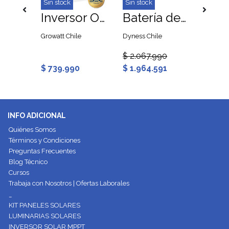
Sin stock
Sin stock
Batería Litio de Alto Voltaje 51.2V 100A Dyness Stack100 S51100
Inversor On Grid Hibrido 5kW Growatt MIN5000TL-XH
Batería de Litio 280Ah 14.3kWh Dyness PowerBrick
Growatt Chile
Dyness Chile
TW Sola
$ 2.067.990
$ 110.
$ 739.990
$ 1.964.591
$ 103.
INFO ADICIONAL
Quiénes Somos
Términos y Condiciones
Preguntas Frecuentes
Blog Técnico
Cursos
Trabaja con Nosotros | Ofertas Laborales
_
KIT PANELES SOLARES
LUMINARIAS SOLARES
INVERSOR SOLAR MPPT