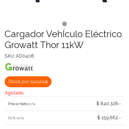
Cargador VehÍculo Eléctrico
Growatt Thor 11kW
SKU: AD0408
Stock por sucursal
Agotado.
$ 840.328.-
Precio Neto c/u
$ 159.662.-
I.V.A. c/u