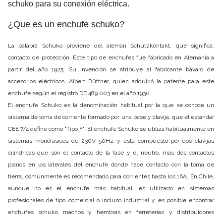
schuko para su conexión eléctrica.
¿Que es un enchufe schuko?
La palabra Schuko proviene del alemán Schutzkontakt, que significa:
contacto de protección. Este tipo de enchufes fue fabricado en Alemania a
partir del año 1925. Su invención se atribuye al fabricante bávaro de
accesorios eléctricos, Albert Büttner, quien adquirió la patente para este
enchufe según el registro DE 489 003 en el año 1930.
El enchufe Schuko es la denominación habitual por la que se conoce un
sistema de toma de corriente formado por una base y clavija, que el estándar
CEE 7/4 define como "Tipo F". El enchufe Schuko se utiliza habitualmente en
sistemas monofásicos de 230V 50Hz y está compuesto por dos clavijas
cilíndricas que son el contacto de la fase y el neutro, más dos contactos
planos en los laterales del enchufe donde hace contacto con la toma de
tierra, comúnmente es recomendado para corrientes hasta los 16A. En Chile,
aunque no es el enchufe más habitual, es utilizado en sistemas
profesionales de tipo comercial o incluso industrial y es posible encontrar
enchufes schuko machos y hembras en ferreterías y distribuidores