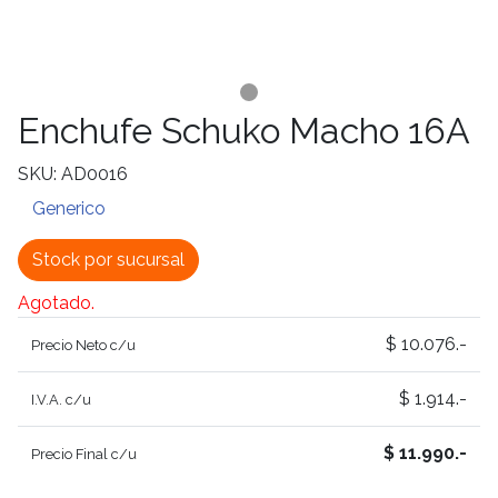
Enchufe Schuko Macho 16A
SKU: AD0016
Generico
Stock por sucursal
Agotado.
$ 10.076.-
Precio Neto c/u
$ 1.914.-
I.V.A. c/u
$ 11.990.-
Precio Final c/u