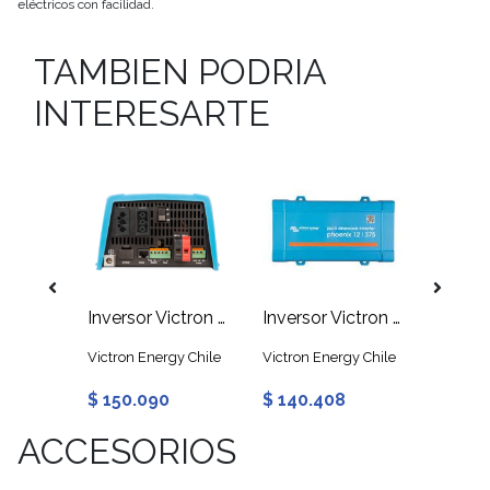
eléctricos con facilidad.
TAMBIEN PODRIA
INTERESARTE
ock
Victron Inversor Phoenix 500VA 12V 230V 50Hz Schuko VE.Direct
Inversor Victron Phoenix 375VA 12V 230V 50Hz Schuko
Inversor Victron Phoenix 250VA 12V 230V 50Hz Schuko
y Chile
Victron Energy Chile
Victron Energy Chile
Victron
$ 150.090
$ 140.408
$ 306
ACCESORIOS