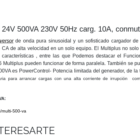
ti 24V 500VA 230V 50Hz carg. 10A, conmut
nversor
de onda pura sinusoidal y un sofisticado cargador de
de CA de alta velocidad en un solo equipo. El Multiplus no solo
racterísticas , entre las que Podemos destacar el Funciona
6 Multiplus pueden funcionar de forma paralela. También se pu
s 500VA es PowerControl- Potencia limitada del generador, de la
aria para arrancar cargas con una alta corriente de irrupción co
VA:
/multi-500-va
NTERESARTE