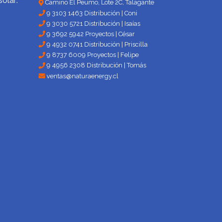
solar:
Camino El Peumo, Lote 2C, Talagante
9 3103 1463 Distribución | Coni
9 3030 5721 Distribución | Isaías
9 3692 5942 Proyectos | César
9 4932 0741 Distribución | Priscilla
9 8737 6009 Proyectos | Felipe
9 4956 2308 Distribución | Tomás
ventas@naturaenergy.cl