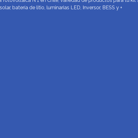
 fotovoltaica N°1 en Chile, variedad de productos para tu kit 
solar, batería de litio, luminarias LED, Inversor, BESS y +