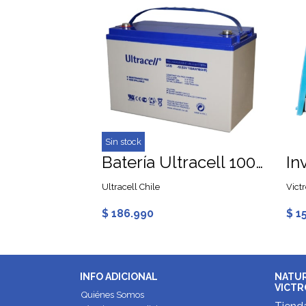
Sin stock
Batería Ultracell 100Ah 12V GEL Ciclo Profundo
Ultracell Chile
Vict
$ 186.990
$ 1
INFO ADICIONAL
NATUR
VICTR
Quiénes Somos