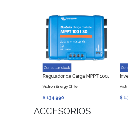
Consultar stock
Con
Regulador de Carga MPPT 100V 30A 12/24V Victron BlueSolar
Victron Energy Chile
Vict
$ 134.990
$ 1
ACCESORIOS