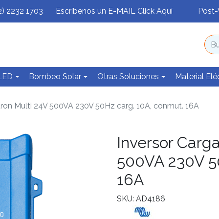
2) 2232 1703
Escríbenos un E-MAIL Click Aquí
Post-
 LED
Bombeo Solar
Otras Soluciones
Material Elé
tron Multi 24V 500VA 230V 50Hz carg. 10A, conmut. 16A
Inversor Carga
500VA 230V 50
16A
SKU: AD4186