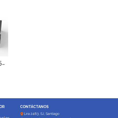
Batería Litio 24V 2.56kWh Dyness
DOR
CONTÁCTANOS
Lira 2483, SJ, Santiago