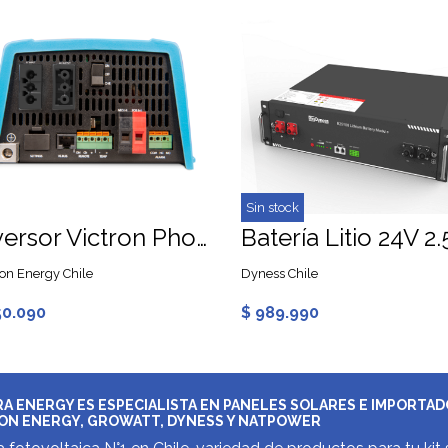
Sin stock
Inversor Victron Phoenix 375VA 24V 230V 50Hz Schuko
ron Energy Chile
Dyness Chile
50.090
$ 989.990
A ENERGY ES ESPECIALISTA EN PANELES SOLARES E IMPORTA
ON ENERGY, GROWATT, DYNESS Y NATPOWER