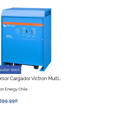
sultar stock
Inversor Cargador Victron Multiplus 5000VA 48V 230V 50Hz carga 70A, conmutación 100A
ron Energy Chile
.399.990