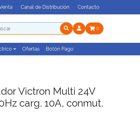
Venta
Canal de Distribución
Contacto
0
ctrico
Ofertas
Botón Pago
dor Victron Multi 24V
Hz carg. 10A, conmut.