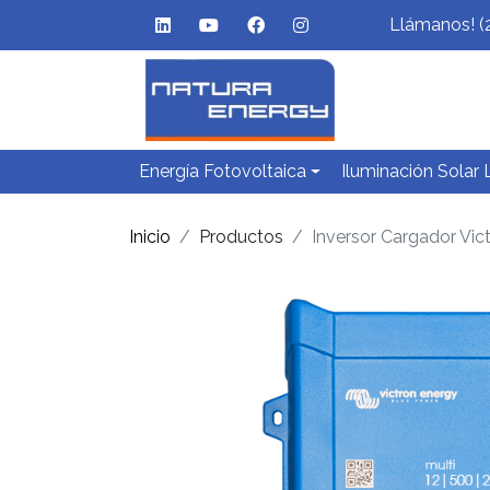
Llámanos! (
Energía Fotovoltaica
Iluminación Solar
Inicio
Productos
Inversor Cargador Vic