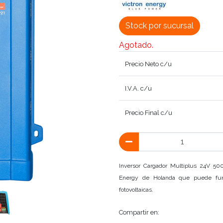
Stock por sucursal
Agotado.
Precio Neto c/u
I.V.A. c/u
Precio Final c/u
Inversor Cargador Multiplus 24V 50
Energy de Holanda que puede funci
fotovoltaicas.
Compartir en: