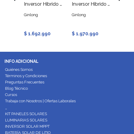
Inversor Hibrido Solis S6 Trifásico 125kW, Batería: 300-950V, PV:1000V Max.
Inversor Hibrido Solis con Cargador S6-PLUS 6kW-48V
Inversor Hibrido Solis con Cargador S6-PLUS 8kW-48V
Ginlong
Ginlong
Ameriso
$ 109
990
$ 1.692.990
$ 1.970.990
$ 98.
INFO ADICIONAL
Quiénes Somos
Términos y Condiciones
Preguntas Frecuentes
Blog Técnico
Cursos
Trabaja con Nosotros | Ofertas Laborales
_
KIT PANELES SOLARES
LUMINARIAS SOLARES
INVERSOR SOLAR MPPT
BATERÍA SOLAR DE LITIO