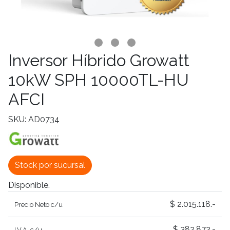
Inversor Híbrido Growatt
10kW SPH 10000TL-HU
AFCI
SKU: AD0734
Stock por sucursal
Disponible.
$ 2.015.118.-
Precio Neto c/u
$ 382.872.-
I.V.A. c/u