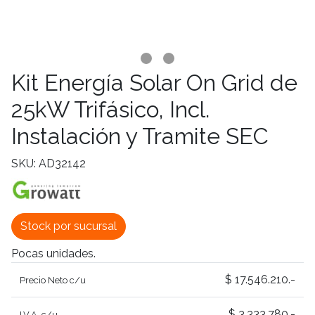
Kit Energía Solar On Grid de
25kW Trifásico, Incl.
Instalación y Tramite SEC
SKU: AD32142
Stock por sucursal
Pocas unidades.
$ 17.546.210.-
Precio Neto c/u
$ 3.333.780.-
I.V.A. c/u