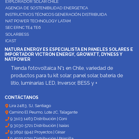
EXPLORADOR SOLAR CHILE
AGENCIA DE SOSTENIBILIDAD ENERGETICA
INSTRUCTIVOS TÉCNICOS GENERACIÓN DISTRIBUIDA
NAT POWER TECHNOLOGY LATAM
SEC ERNC TE4 TE6
SOLARBESS
ICAST
NATURA ENERGY ES ESPECIALISTA EN PANELES SOLARES E
IMPORTADOR VICTRON ENERGY, GROWATT, DYNESS Y
NATPOWER
Tienda fotovoltaica N°1 en Chile, variedad de
productos para tu kit solar: panel solar, batería de
litio, luminarias LED, Inversor, BESS y +
CONTÁCTANOS
Lira 2483, SJ, Santiago
Camino El Peumo, Lote 2C, Talagante
9 3103 1463 Distribución | Coni
9 3030 5721 Distribución | Isaías
9 3692 5942 Proyectos | César
9 4932 0741 Distribución | Priscilla