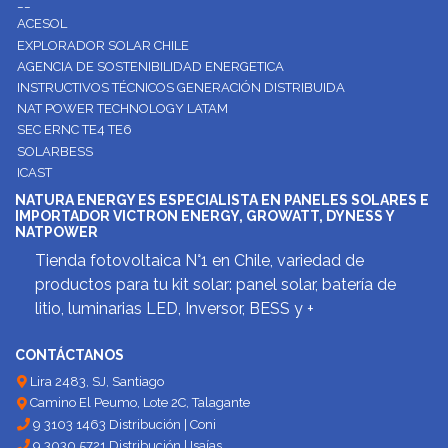
__
ACESOL
EXPLORADOR SOLAR CHILE
AGENCIA DE SOSTENIBILIDAD ENERGETICA
INSTRUCTIVOS TÉCNICOS GENERACIÓN DISTRIBUIDA
NAT POWER TECHNOLOGY LATAM
SEC ERNC TE4 TE6
SOLARBESS
ICAST
NATURA ENERGY ES ESPECIALISTA EN PANELES SOLARES E
IMPORTADOR VICTRON ENERGY, GROWATT, DYNESS Y
NATPOWER
Tienda fotovoltaica N°1 en Chile, variedad de
productos para tu kit solar: panel solar, batería de
litio, luminarias LED, Inversor, BESS y +
CONTÁCTANOS
Lira 2483, SJ, Santiago
Camino El Peumo, Lote 2C, Talagante
9 3103 1463 Distribución | Coni
9 3030 5721 Distribución | Isaías