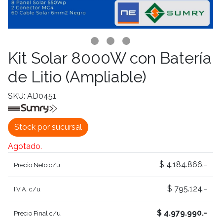
Kit Solar 8000W con Batería
de Litio (Ampliable)
SKU: AD0451
Stock por sucursal
Agotado.
$ 4.184.866.-
Precio Neto c/u
$ 795.124.-
I.V.A. c/u
$ 4.979.990.-
Precio Final c/u