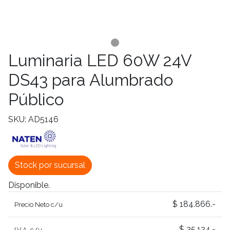
Luminaria LED 60W 24V
DS43 para Alumbrado
Público
SKU: AD5146
Stock por sucursal
Disponible.
$ 184.866.-
Precio Neto c/u
$ 35.124.-
I.V.A. c/u