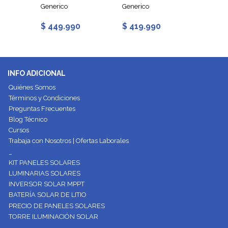
e
Generico
Generico
Just En
$ 449.990
$ 419.990
$ 219
INFO ADICIONAL
Quiénes Somos
Términos y Condiciones
Preguntas Frecuentes
Blog Técnico
Cursos
Trabaja con Nosotros | Ofertas Laborales
_
KIT PANELES SOLARES
LUMINARIAS SOLARES
INVERSOR SOLAR MPPT
BATERÍA SOLAR DE LITIO
PRECIO DE PANELES SOLARES
TORRE ILUMINACIÓN SOLAR
__