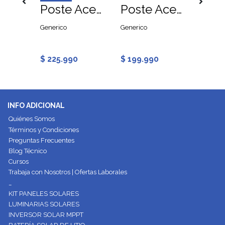
Canastillo para Poste Solar
Poste Acero Galvanizado Cónico 6 Metros
Poste Acero Galvanizado Cónico 5 Metros
Generico
Generico
NATEN -
Lightin
$ 225.990
$ 199.990
$ 379
INFO ADICIONAL
Quiénes Somos
Términos y Condiciones
Preguntas Frecuentes
Blog Técnico
Cursos
Trabaja con Nosotros | Ofertas Laborales
_
KIT PANELES SOLARES
LUMINARIAS SOLARES
INVERSOR SOLAR MPPT