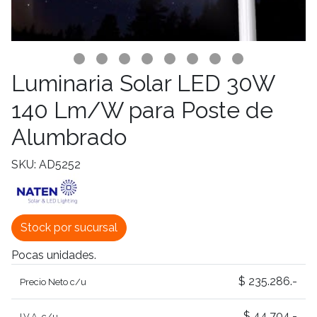
Luminaria Solar LED 30W
140 Lm/W para Poste de
Alumbrado
SKU: AD5252
Stock por sucursal
Pocas unidades.
$ 235.286.-
Precio Neto c/u
$ 44.704.-
I.V.A. c/u