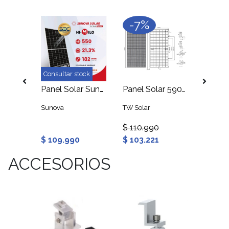
-7%
Consultar stock
Estructura Coplanar 4 Paneles Solares
Panel Solar Sunova 550W 24V Monocristalino PERC 144 Media Celdas SEC
Panel Solar 590W Mono TOPCON TW Solar
Sunova
TW Solar
Rack S
$ 110.990
$ 109.990
$ 103.221
$ 77.
ACCESORIOS