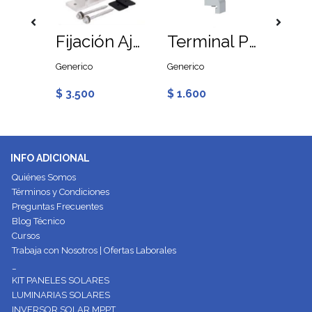
Riel de Aluminio 4800mm para Paneles Solares
Fijación Ajustable Tipo L V2 para Rieles para Paneles
Terminal Placa 30mm para Rieles para Paneles Solares
Generico
Generico
Generic
$ 3.500
$ 1.600
$ 1.8
INFO ADICIONAL
Quiénes Somos
Términos y Condiciones
Preguntas Frecuentes
Blog Técnico
Cursos
Trabaja con Nosotros | Ofertas Laborales
_
KIT PANELES SOLARES
LUMINARIAS SOLARES
INVERSOR SOLAR MPPT