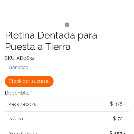
Pletina Dentada para
Puesta a Tierra
SKU: AD0632
Generico
Stock por sucursal
Disponible.
$ 378.-
Precio Neto c/u
$ 72.-
I.V.A. c/u
$ 450.-
Precio Final c/u