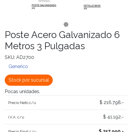
Poste Acero Galvanizado 6
Metros 3 Pulgadas
SKU: AD2700
Generico
Stock por sucursal
Pocas unidades.
$ 216.798.-
Precio Neto c/u
$ 41.192.-
I.V.A. c/u
$ 257.990.-
Precio Final c/u