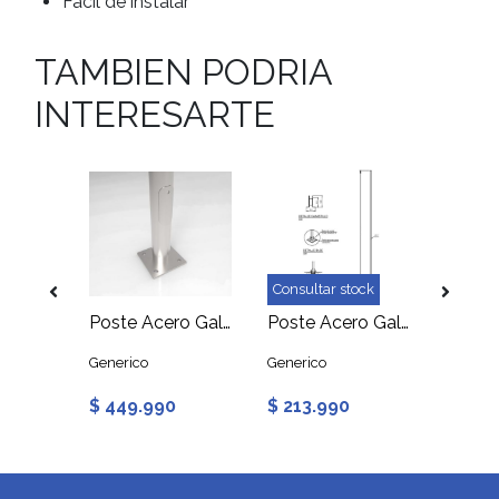
Fácil de instalar
TAMBIEN PODRIA
INTERESARTE
ock
Consultar stock
Consult
Poste Acero Galvanizado 9 Metros 3 Pulgadas con 2 Brazos
Poste Acero Galvanizado Cónico 9 Metros
Poste Acero Galvanizado 5 Metros 3 Pulgadas
Generico
Generico
Generic
$ 449.990
$ 213.990
$ 423