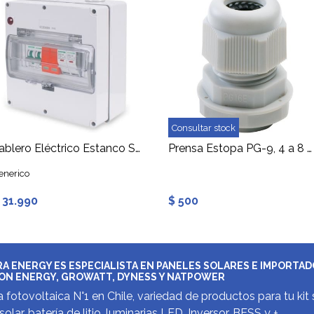
Consultar stock
Tablero Eléctrico Estanco Sobrepuesto 12 Módulos Riel DIN
Prensa Estopa PG-9, 4 a 8 mm
enerico
 31.990
$ 500
A ENERGY ES ESPECIALISTA EN PANELES SOLARES E IMPORTA
ON ENERGY, GROWATT, DYNESS Y NATPOWER
 fotovoltaica N°1 en Chile, variedad de productos para tu kit 
solar, batería de litio, luminarias LED, Inversor, BESS y +