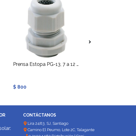
Consultar stock
Prensa Estopa PG-13, 7 a 12 mm
Generico
$ 800
$ 900
DOR
CONTÁCTANOS
Lira 2483, SJ, Santiago
solar:
Camino El Peumo, Lote 2C, Talagante