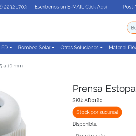
2) 2232 1703
Escríbenos un E-MAIL Click Aquí
Post-
 LED
Bombeo Solar
Otras Soluciones
Material Elé
 5 a 10 mm
Prensa Estopa
SKU: AD0180
Stock por sucursal
Disponible.
Precio Neto c/u