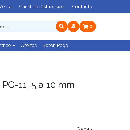
Venta
Canal de Distribución
Contacto
0
ctrico
Ofertas
Botón Pago
 PG-11, 5 a 10 mm
$ 504.-