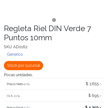
Regleta Riel DIN Verde 7
Puntos 10mm
SKU: AD0162
Generico
Stock por sucursal
Pocas unidades.
$ 3.655.-
Precio Neto c/u
$ 695.-
I.V.A. c/u
$ 4.350.-
Precio Final c/u