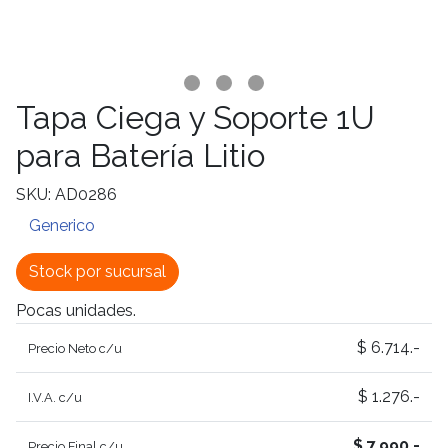
Tapa Ciega y Soporte 1U
para Batería Litio
SKU: AD0286
Generico
Stock por sucursal
Pocas unidades.
$ 6.714.-
Precio Neto c/u
$ 1.276.-
I.V.A. c/u
$ 7.990.-
Precio Final c/u