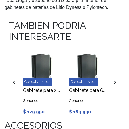
Tapa ciega y/o soporte de 1U para pilar interior de
gabinetes de baterías de Litio Dyness o Pylontech.
TAMBIEN PODRIA
INTERESARTE
ock
Consultar stock
Consultar stock
Gabinete para 8 Baterías Litio + Placa de Montaje
Gabinete para 2 Baterias Litio 45CM
Gabinete para 6 Baterias Litio
Generico
Generico
Generic
$ 129.990
$ 189.990
$ 159
ACCESORIOS