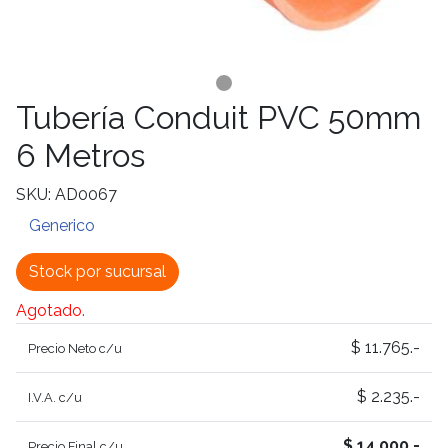
Tubería Conduit PVC 50mm
6 Metros
SKU: AD0067
Generico
Stock por sucursal
Agotado.
$ 11.765.-
Precio Neto c/u
$ 2.235.-
I.V.A. c/u
$ 14.000.-
Precio Final c/u