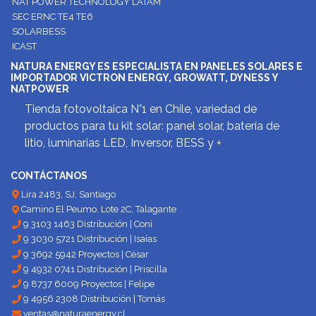
NAT POWER TECHNOLOGY LATAM
SEC ERNC TE4 TE6
SOLARBESS
ICAST
NATURA ENERGY ES ESPECIALISTA EN PANELES SOLARES E
IMPORTADOR VICTRON ENERGY, GROWATT, DYNESS Y
NATPOWER
Tienda fotovoltaica N°1 en Chile, variedad de
productos para tu kit solar: panel solar, batería de
litio, luminarias LED, Inversor, BESS y +
CONTÁCTANOS
Lira 2483, SJ, Santiago
Camino El Peumo, Lote 2C, Talagante
9 3103 1463 Distribución | Coni
9 3030 5721 Distribución | Isaías
9 3692 5942 Proyectos | César
9 4932 0741 Distribución | Priscilla
9 8737 6009 Proyectos | Felipe
9 4956 2308 Distribución | Tomás
ventas@naturaenergy.cl