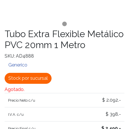
Tubo Extra Flexible Metálico
PVC 20mm 1 Metro
SKU: AD4888
Generico
Stock por sucursal
Agotado.
$ 2.092.-
Precio Neto c/u
$ 398.-
I.V.A. c/u
$ 2.490.-
Precio Final c/u