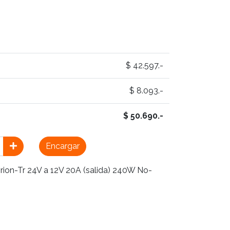
$ 42.597.-
$ 8.093.-
$ 50.690.-
Encargar
ion-Tr 24V a 12V 20A (salida) 240W No-