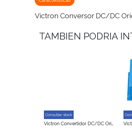
Características
Victron Conversor DC/DC Orio
TAMBIEN PODRIA I
Consultar stock
Con
Victron Convertidor DC/DC Orion-TR 24/24 12A (280W) Aislado