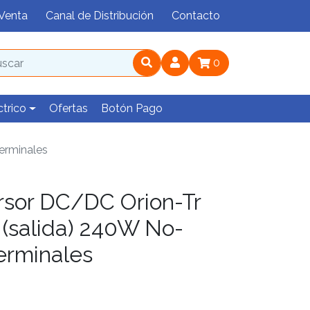
Venta
Canal de Distribución
Contacto
0
ctrico
Ofertas
Botón Pago
erminales
rsor DC/DC Orion-Tr
 (salida) 240W No-
erminales