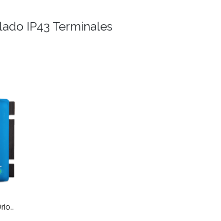
lado IP43 Terminales
Victron Conversor DC/DC Orion-Tr 24V a 12V 30A (salida) 360W Galv. Aislado IP43