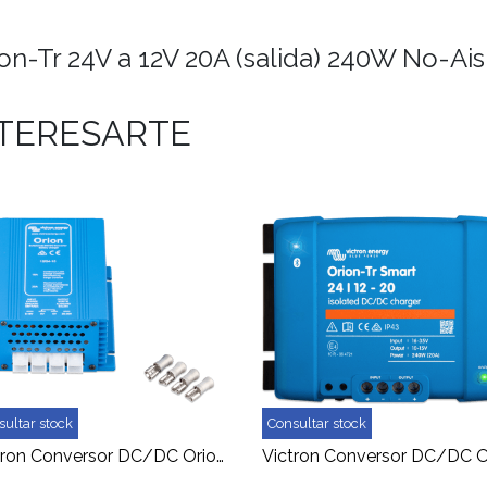
n-Tr 24V a 12V 20A (salida) 240W No-Ais
NTERESARTE
sultar stock
Consultar stock
Victron Conversor DC/DC Orion 12V a 24V 10A (salida) Galv. No-Aislado IP20