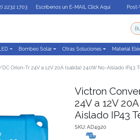
2) 2232 1703
Escríbenos un E-MAIL Click Aquí
Post-
 LED
Bombeo Solar
Otras Soluciones
Material Elé
/DC Orion-Tr 24V a 12V 20A (salida) 240W No-Aislado IP43 T
Victron Conve
24V a 12V 20A
Aislado IP43 T
SKU: AD4920