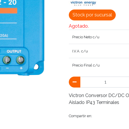
Stock por sucursal
Agotado.
Precio Neto c/u
I.V.A. c/u
Precio Final c/u
Victron Conversor DC/DC Or
Aislado IP43 Terminales
Compartir en: