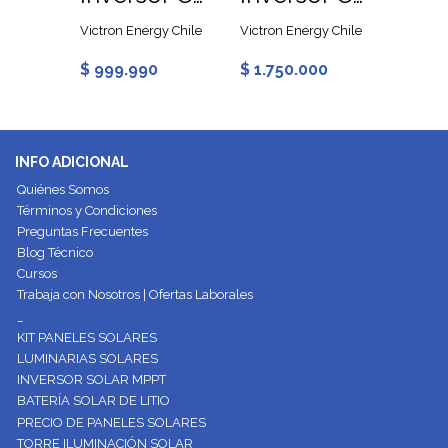
Victron Energy Chile
Victron Energy Chile
Growatt
90
$ 999.990
$ 1.750.000
$ 679
INFO ADICIONAL
Quiénes Somos
Términos y Condiciones
Preguntas Frecuentes
Blog Técnico
Cursos
Trabaja con Nosotros | Ofertas Laborales
_
KIT PANELES SOLARES
LUMINARIAS SOLARES
INVERSOR SOLAR MPPT
BATERÍA SOLAR DE LITIO
PRECIO DE PANELES SOLARES
TORRE ILUMINACIÓN SOLAR