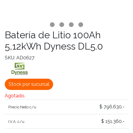
Batería de Litio 100Ah
5,12kWh Dyness DL5.0
SKU: AD0627
Stock por sucursal
Agotado.
$ 796.630.-
Precio Neto c/u
$ 151.360.-
I.V.A. c/u