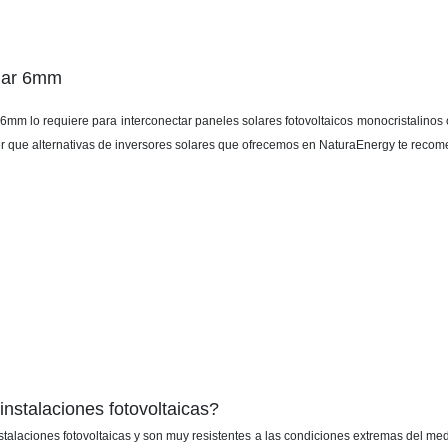
olar 6mm
mm lo requiere para interconectar paneles solares fotovoltaicos monocristalinos o p
er que alternativas de inversores solares que ofrecemos en NaturaEnergy te recome
instalaciones fotovoltaicas?
talaciones fotovoltaicas y son muy resistentes a las condiciones extremas del medio