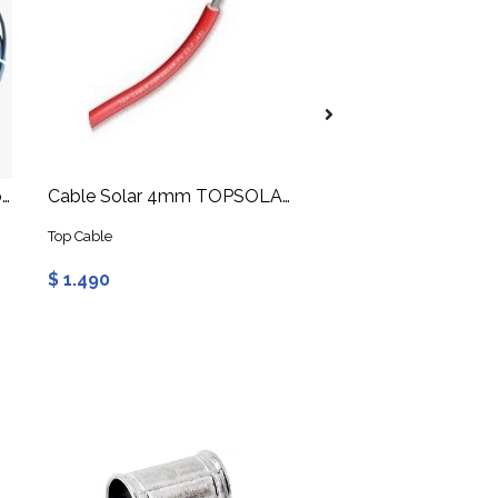
Consultar stock
Cable Solar PV 10mm Negro (Metro lineal)
Cable Solar 4mm TOPSOLAR ZZ-F Rojo
Top Cable
Top Cable
$ 1.490
$ 2.690