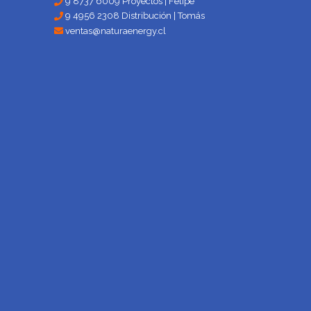
9 8737 6009 Proyectos | Felipe
9 4956 2308 Distribución | Tomás
ventas@naturaenergy.cl