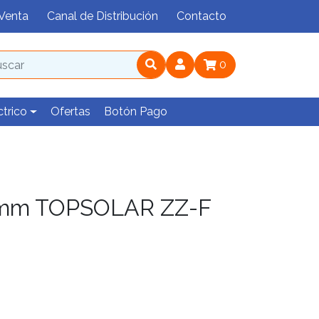
Venta
Canal de Distribución
Contacto
0
ctrico
Ofertas
Botón Pago
6mm TOPSOLAR ZZ-F