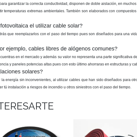
para garantizar la correcta conductividad, disponen de doble aislación, en muchos 
sistir temperaturas extremas ambientales. También son elaborados con compuestos 
otovoltaica el utilizar cable solar?
ndrás que reemplazarlos con el paso del tiempo pues son diseñados para una vida ú
por ejemplo, cables libres de alógenos comunes?
cuentras en el mercado y además su valor no representa una parte significativa de 
encia y paneles potencias altas pues con esto último ahorraras en estructuras y cab
alaciones solares?
la energía sin inconvenientes, al utilizar cables que han sido diseñados para otr
ú instalación a riesgos de incendio u otros siniestros con el paso del tiempo.
NTERESARTE