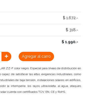
$ 1.672.-
$ 318.-
$ 1.990.-
Agregar al carro
R ZZ-F color negro. Especial para líneas de distribución en
 capaz de satisfacer las altas exigencias industriales, como
ndustriales de baja tensión, instalaciones solares en edificios,
stir la intemperie, los rayos ultravioleta, al agua, ataques
e solar cuenta con certificados TÜV, EN, CE y RoHS.