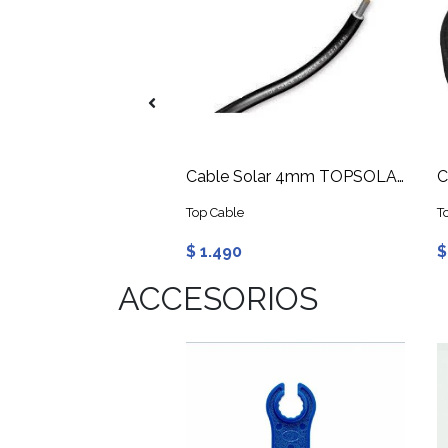
Terminal Placa 30mm para Rieles para Paneles Solares
Cable Solar 4mm TOPSOLAR ZZ-F Negro
Top Cable
T
$ 1.490
$
ACCESORIOS