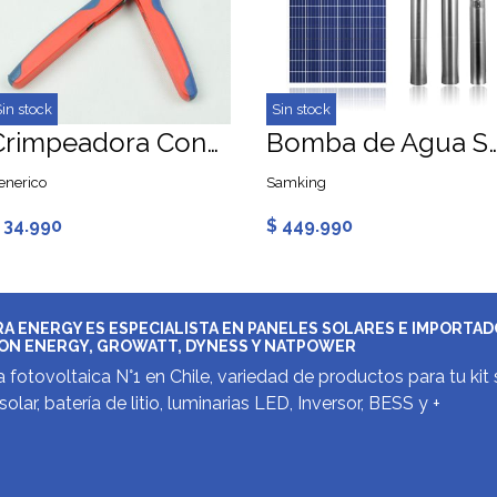
in stock
Sin stock
Crimpeadora Conector MC4 2,5 a 6 mm
Bomba de Agua Solar para Pozo 4" 12.4m3/h
enerico
Samking
 34.990
$ 449.990
A ENERGY ES ESPECIALISTA EN PANELES SOLARES E IMPORTA
ON ENERGY, GROWATT, DYNESS Y NATPOWER
 fotovoltaica N°1 en Chile, variedad de productos para tu kit 
solar, batería de litio, luminarias LED, Inversor, BESS y +