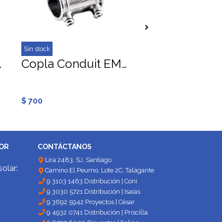
Sin stock
r 144V 77mca 1.5HP
Copla Conduit EMT 25MM
Generico
$ 700
$ 1.400
DOR
CONTÁCTANOS
Lira 2483, SJ, Santiago
solar:
Camino El Peumo, Lote 2C, Talagante
9 3103 1463 Distribución | Coni
9 3030 5721 Distribución | Isaías
9 3692 5942 Proyectos | César
9 4932 0741 Distribución | Priscilla