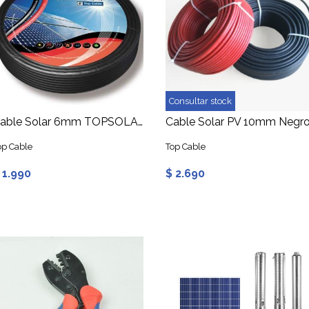
Consultar stock
Cable Solar 6mm TOPSOLAR ZZ-F Negro
op Cable
Top Cable
 1.990
$ 2.690