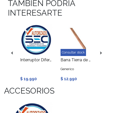
TAMBIEN PODRIA
INTERESARTE
Consultar stock
Consult
Cable 6mm TOXFREE ZH H07Z1-K Amarillo/Verde
Interruptor Diferencial Tipo AC 25A 30mA
Barra Tierra de Protección
Generico
$ 19.990
$ 12.990
$ 21.
ACCESORIOS