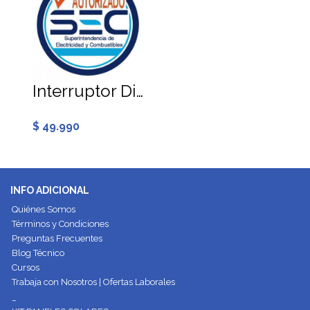
Interruptor Diferencial 40A 30mA Tipo AC
$ 49.990
INFO ADICIONAL
Quiénes Somos
Términos y Condiciones
Preguntas Frecuentes
Blog Técnico
Cursos
Trabaja con Nosotros | Ofertas Laborales
_