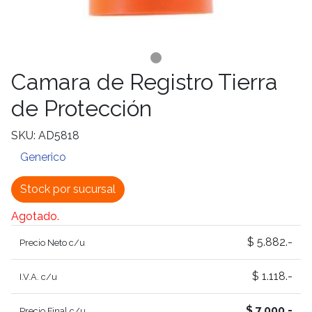
Camara de Registro Tierra
de Protección
SKU: AD5818
Generico
Stock por sucursal
Agotado.
$ 5.882.-
Precio Neto c/u
$ 1.118.-
I.V.A. c/u
$ 7.000.-
Precio Final c/u