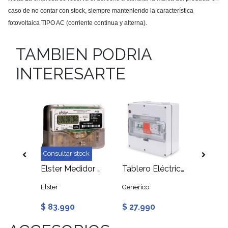
caso de no contar con stock, siempre manteniendo la característica
fotovoltaica TIPO AC (corriente continua y alterna).
TAMBIEN PODRIA
INTERESARTE
Consultar stock
Interruptor Automático Tipo C 1P 25A
Elster Medidor Bidireccional A150 Certificado SEC
Tablero Eléctrico Estanco Sobrepuesto 8 Modulos Riel DIN
Elster
Generico
Generic
$ 83.990
$ 27.990
$ 31.