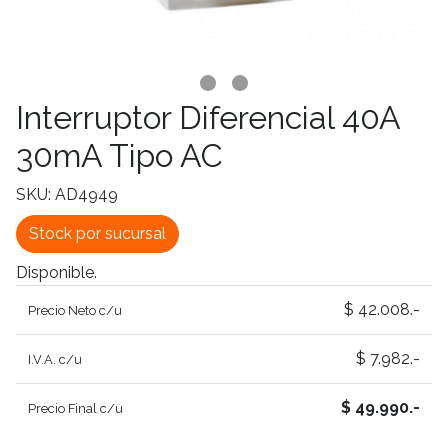
Interruptor Diferencial 40A
30mA Tipo AC
SKU: AD4949
Stock por sucursal
Disponible.
$ 42.008.-
Precio Neto c/u
$ 7.982.-
I.V.A. c/u
$ 49.990.-
Precio Final c/u