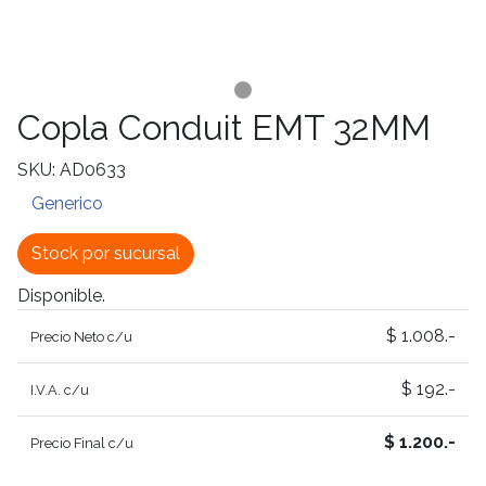
Copla Conduit EMT 32MM
SKU: AD0633
Generico
Stock por sucursal
Disponible.
$ 1.008.-
Precio Neto c/u
$ 192.-
I.V.A. c/u
$ 1.200.-
Precio Final c/u