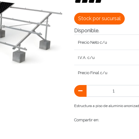
Stock por sucursal
Disponible.
Precio Neto c/u
I.V.A. c/u
Precio Final c/u
Estructura a piso de aluminio anonizad
Compartir en: