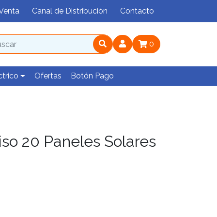
Venta
Canal de Distribución
Contacto
0
ctrico
Ofertas
Botón Pago
iso 20 Paneles Solares