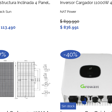
Estructura Inclinada 4 Paneles Solares 15° a 30°
ack Sun
NAT Power
$ 899.990
 113.490
$ 836.991
7%
-40%
Sin stock