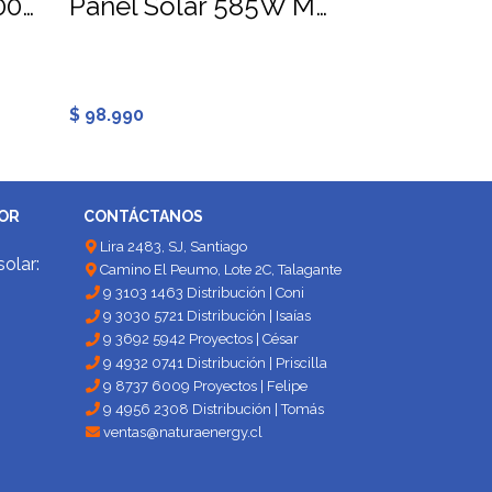
Inversor On Grid 3000W Growatt MIC3000TL-X
Panel Solar 585W Mono PERC Half Cell Anhui
$ 98.990
DOR
CONTÁCTANOS
Lira 2483, SJ, Santiago
solar:
Camino El Peumo, Lote 2C, Talagante
9 3103 1463 Distribución | Coni
9 3030 5721 Distribución | Isaías
9 3692 5942 Proyectos | César
9 4932 0741 Distribución | Priscilla
9 8737 6009 Proyectos | Felipe
9 4956 2308 Distribución | Tomás
ventas@naturaenergy.cl