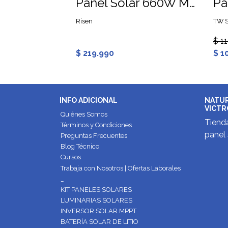
Panel Solar 660W Monocristalino Risen
Risen
TW S
$ 1
$ 219.990
$ 1
INFO ADICIONAL
NATUR
VICTR
Quiénes Somos
Tienda
Términos y Condiciones
panel 
Preguntas Frecuentes
Blog Técnico
Cursos
Trabaja con Nosotros | Ofertas Laborales
_
KIT PANELES SOLARES
LUMINARIAS SOLARES
INVERSOR SOLAR MPPT
BATERÍA SOLAR DE LITIO