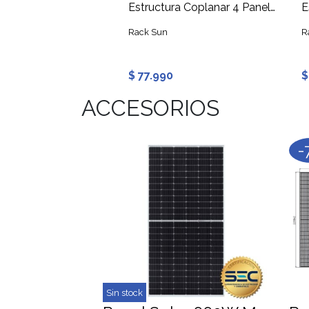
Inversor Trifásico Growatt MAX 80KTL3 LV AFCI
Estructura Coplanar 4 Paneles Solares
ile
Rack Sun
R
.990
$ 77.990
$
ACCESORIOS
-
Sin stock