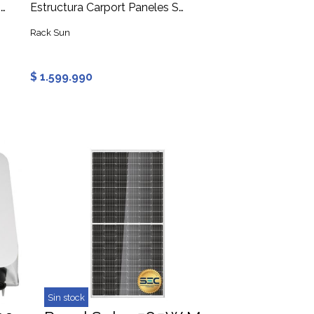
Inversor Cargador 11000W 48V 2xMPPT Nat Power
Estructura Carport Paneles Solares 2x5 tipo W para 2 Vehículos
Rack Sun
Huawei
$ 1.599.990
$ 6.999.990
Sin stock