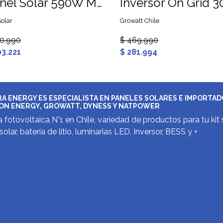
Panel Solar 590W Mono TOPCON TW Solar
olar
Growatt Chile
10.990
$ 469.990
03.221
$ 281.994
A ENERGY ES ESPECIALISTA EN PANELES SOLARES E IMPORTA
ON ENERGY, GROWATT, DYNESS Y NATPOWER
 fotovoltaica N°1 en Chile, variedad de productos para tu kit 
solar, batería de litio, luminarias LED, Inversor, BESS y +