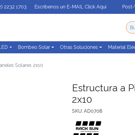
2) 2232 1703
Escríbenos un E-MAIL Click Aquí
Post-
 LED
Bombeo Solar
Otras Soluciones
Material Elé
Paneles Solares 2x10
Estructura a P
2x10
SKU: AD0708