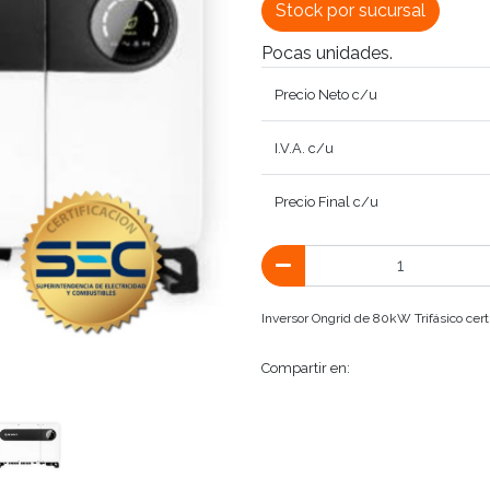
Stock por sucursal
Pocas unidades.
Precio Neto c/u
I.V.A. c/u
Precio Final c/u
Inversor Ongrid de 80kW Trifásico cert
Compartir en: