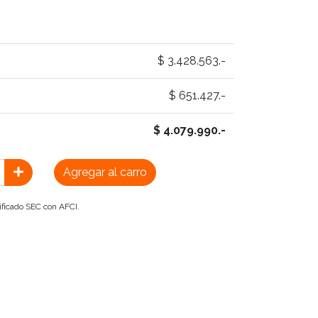
$ 3.428.563.-
$ 651.427.-
$ 4.079.990.-
Agregar al carro
ificado SEC con AFCI.