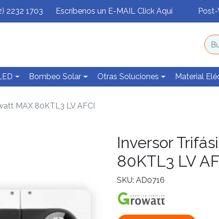
2) 2232 1703
Escríbenos un E-MAIL Click Aquí
Post-
 LED
Bombeo Solar
Otras Soluciones
Material Elé
rowatt MAX 80KTL3 LV AFCI
Inversor Trifá
80KTL3 LV AF
SKU: AD0716