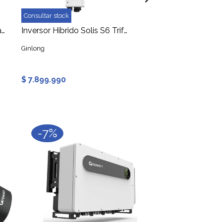
Consultar stock
Inversor On Grid 100kW Trifásico Huawei SUN2000-100KTL
Inversor Hibrido Solis S6 Trifásico 50kW, Batería: 150-850V, PV:1000V Max.
Ginlong
TW Solar
$ 7.899.990
$ 3.525.640
-7%