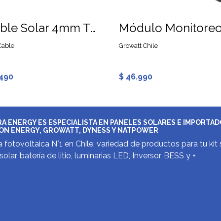
Cable Solar 4mm TOPSOLAR ZZ-F Negro
Cable
Growatt Chile
.490
$ 46.990
A ENERGY ES ESPECIALISTA EN PANELES SOLARES E IMPORTA
ON ENERGY, GROWATT, DYNESS Y NATPOWER
 fotovoltaica N°1 en Chile, variedad de productos para tu kit 
solar, batería de litio, luminarias LED, Inversor, BESS y +