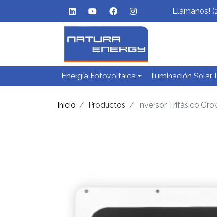
Llámanos! (
Energía Fotovoltaica
Iluminación Solar
Inicio
Productos
Inversor Trifásico G