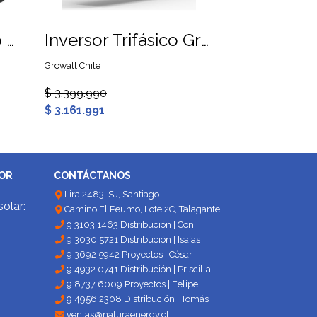
Módulo Monitoreo Growatt WiFi-X
Inversor Trifásico Growatt MAX 50KTL3 LV AFCI
Growatt Chile
$ 3.399.990
$ 3.161.991
DOR
CONTÁCTANOS
Lira 2483, SJ, Santiago
solar:
Camino El Peumo, Lote 2C, Talagante
9 3103 1463 Distribución | Coni
9 3030 5721 Distribución | Isaías
9 3692 5942 Proyectos | César
9 4932 0741 Distribución | Priscilla
9 8737 6009 Proyectos | Felipe
9 4956 2308 Distribución | Tomás
ventas@naturaenergy.cl