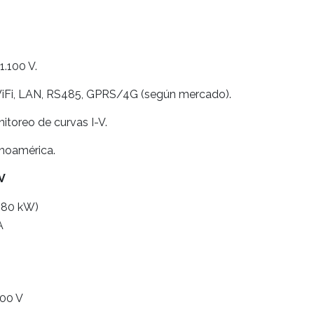
1.100 V.
WiFi, LAN, RS485, GPRS/4G (según mercado).
nitoreo de curvas I-V.
inoamérica.
V
(80 kW)
A
000 V