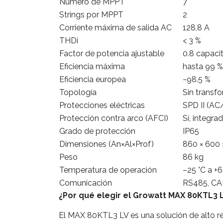
Número de MPPT
7
Strings por MPPT
2
Corriente máxima de salida AC
128,8 A
THDi
< 3 %
Factor de potencia ajustable
0.8 capacit
Eficiencia máxima
hasta 99 %
Eficiencia europea
~98.5 %
Topología
Sin transf
Protecciones eléctricas
SPD II (AC/
Protección contra arco (AFCI)
Sí, integra
Grado de protección
IP65
Dimensiones (An×Al×Prof)
860 × 600
Peso
86 kg
Temperatura de operación
–25 °C a +6
Comunicación
RS485, CAN
¿Por qué elegir el Growatt MAX 80KTL3 
El MAX 80KTL3 LV es una solución de alto re