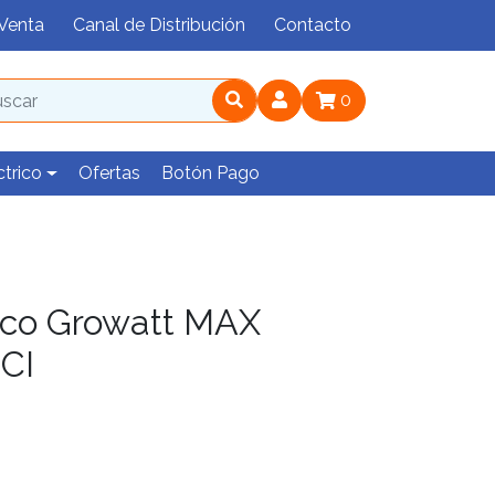
Venta
Canal de Distribución
Contacto
0
ctrico
Ofertas
Botón Pago
sico Growatt MAX
CI