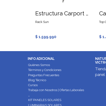
Estructura Carport Paneles Solares 2x5 tipo W para 2 Vehículos
Rack Sun
Top 
$ 1.599.990
$ 1
INFO ADICIONAL
NATUR
VICTR
Quiénes Somos
Tienda
Términos y Condiciones
panel 
Preguntas Frecuentes
Blog Técnico
Cursos
Trabaja con Nosotros | Ofertas Laborales
_
KIT PANELES SOLARES
LUMINARIAS SOLARES