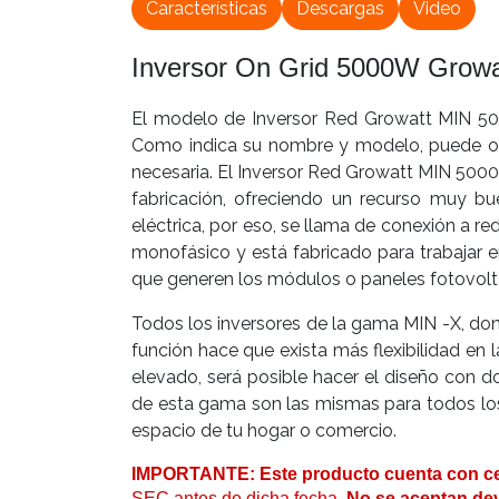
Características
Descargas
Video
Inversor On Grid 5000W Grow
El modelo de Inversor Red Growatt MIN 500
Como indica su nombre y modelo, puede ofr
necesaria. El Inversor Red Growatt MIN 5000
fabricación, ofreciendo un recurso muy bu
eléctrica, por eso, se llama de conexión a 
monofásico y está fabricado para trabajar en
que generen los módulos o paneles fotovolta
Todos los inversores de la gama MIN -X, do
función hace que exista más flexibilidad en 
elevado, será posible hacer el diseño con do
de esta gama son las mismas para todos lo
espacio de tu hogar o comercio.
IMPORTANTE: Este producto cuenta con cert
SEC antes de dicha fecha.
No se aceptan dev