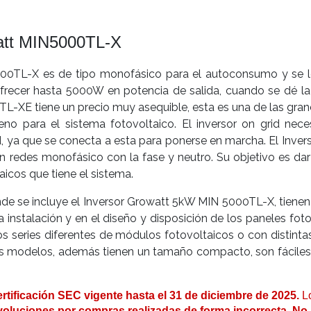
att MIN5000TL-X
0TL-X es de tipo monofásico para el autoconsumo y se le
ecer hasta 5000W en potencia de salida, cuando se dé la co
TL-XE tiene un precio muy asequible, esta es una de las gran
eno para el sistema fotovoltaico. El inversor on grid nece
red, ya que se conecta a esta para ponerse en marcha. El Inv
 redes monofásico con la fase y neutro. Su objetivo es dar 
icos que tiene el sistema.
nde se incluye el Inversor Growatt 5kW MIN 5000TL-X, tiene
la instalación y en el diseño y disposición de los paneles fo
s series diferentes de módulos fotovoltaicos o con distinta
s modelos, además tienen un tamaño compacto, son fáciles d
ificación SEC vigente hasta el 31 de diciembre de 2025.
L
oluciones por compras realizadas de forma incorrecta. No