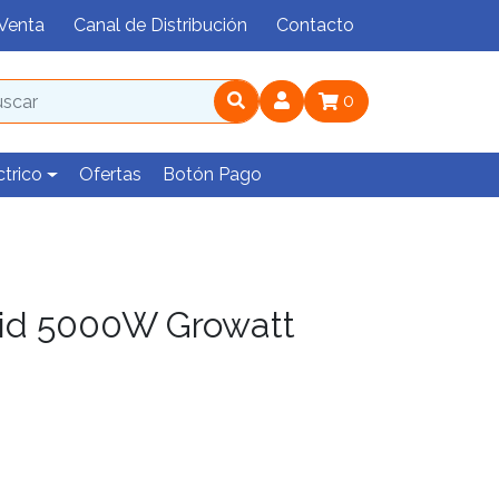
Venta
Canal de Distribución
Contacto
0
ctrico
Ofertas
Botón Pago
rid 5000W Growatt