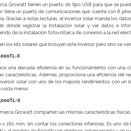
rca Growatt tienen un puerto de tipo USB para que se pueda
rsor tiene un puerto de comunicaciones que cuenta con 8 pi
ía. Gracias a estas lecturas, el inversor solar manda los dat
eb dónde registrar la instalación solar y ver datos e inf
do de la instalación fotovoltaica de conexión a la red eléctr
 en los kits solares que incluyen este inversor, pero sino se v
5000TL-X
ce una elevada eficiencia en su funcionamiento con una ci
tas características. Además, proporciona una eficiencia de
nversor solar con uno de los mejores rendimientos con un b
 coste menor.
5000TL-X
marca Growatt comparten las mismas características físicas,
 x 160 mm, sin contar los conectores inferiores. Es uno de
y el modelo de 6000W son idénticos externamente y en su p