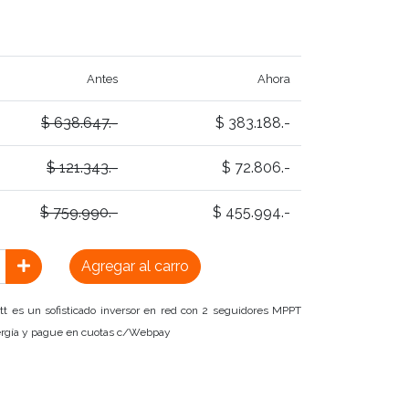
Antes
Ahora
$ 638.647.-
$ 383.188.-
$ 121.343.-
$ 72.806.-
$ 759.990.-
$ 455.994.-
Agregar al carro
t es un sofisticado inversor en red con 2 seguidores MPPT
ergía y pague en cuotas c/Webpay