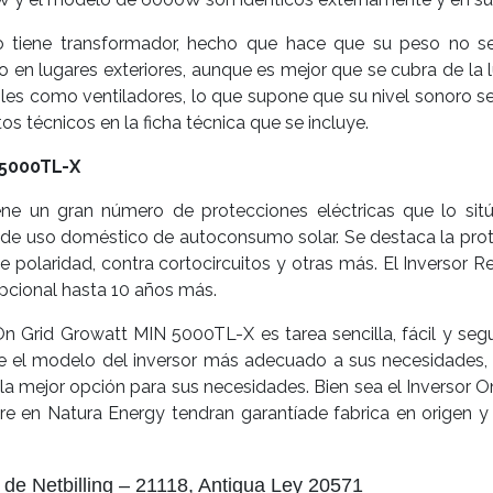
tiene transformador, hecho que hace que su peso no sea
 en lugares exteriores, aunque es mejor que se cubra de la l
iles como ventiladores, lo que supone que su nivel sonoro se
s técnicos en la ficha técnica que se incluye.
 5000TL-X
ne un gran número de protecciones eléctricas que lo sitú
 de uso doméstico de autoconsumo solar. Se destaca la protec
n de polaridad, contra cortocircuitos y otras más. El Inverso
pcional hasta 10 años más.
n Grid Growatt MIN 5000TL-X es tarea sencilla, fácil y seg
bre el modelo del inversor más adecuado a sus necesidades
e la mejor opción para sus necesidades. Bien sea el Invers
 en Natura Energy tendran garantíade fabrica en origen y
 de Netbilling – 21118, Antigua Ley 20571