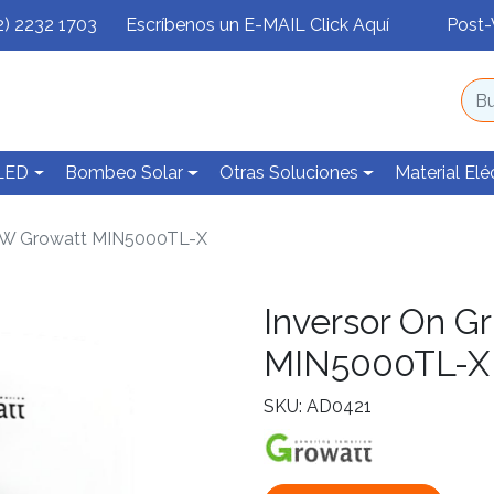
2) 2232 1703
Escríbenos un E-MAIL Click Aquí
Post-
 LED
Bombeo Solar
Otras Soluciones
Material Elé
00W Growatt MIN5000TL-X
Inversor On G
MIN5000TL-X
SKU: AD0421