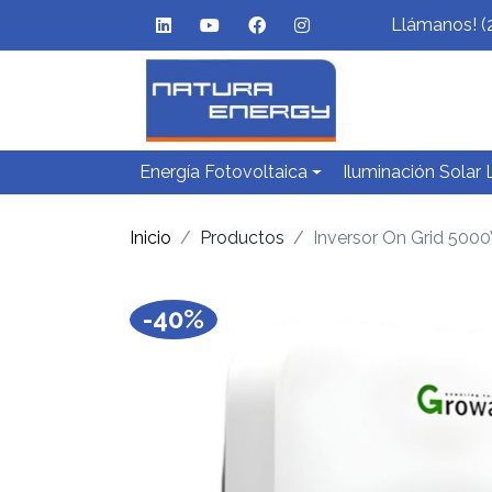
Llámanos! (
Energía Fotovoltaica
Iluminación Solar
Inicio
Productos
Inversor On Grid 50
-40%