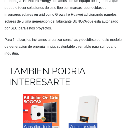
de energía. En Natura Energy contamos con un equipo de Ingeniería que
puede ofrecer soluciones de este tipo con marcas reconocidas de
inversores solares on grid como Growatt o Huawei adicionando paneles
solares de ultima generación del fabricante SUNOVA que esta autorizado
por SEC para estos proyectos.
Para finalizar, los invitamos a realizar consultas y decidirse por este modelo
de generación de energía limpia, sustentable y rentable para su hogar o
industria.
TAMBIEN PODRIA
INTERESARTE
Consultar stock
Consultar stock
Consult