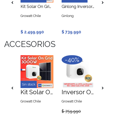
Ginlong Solis Inversor On Grid 10K Trifásico 4G
Kit Solar On Grid 5000W
Ginlong Inversor On Grid Solis 5kW 4G Certificado SEC
Growatt Chile
Ginlong
Ginlong
90
$ 2.499.990
$ 739.990
$ 529
ACCESORIOS
-40%
Sin stock
Sin sto
Placa Precaución Terminales Energizados en Posición Abierto
Kit Solar On Grid 3000W
Inversor On Grid 5000W Growatt MIN5000TL-X
Growatt Chile
Growatt Chile
$ 759.990