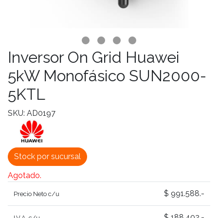
Inversor On Grid Huawei
5kW Monofásico SUN2000-
5KTL
SKU: AD0197
Stock por sucursal
Agotado.
$ 991.588.-
Precio Neto c/u
$ 188.402.-
I.V.A. c/u