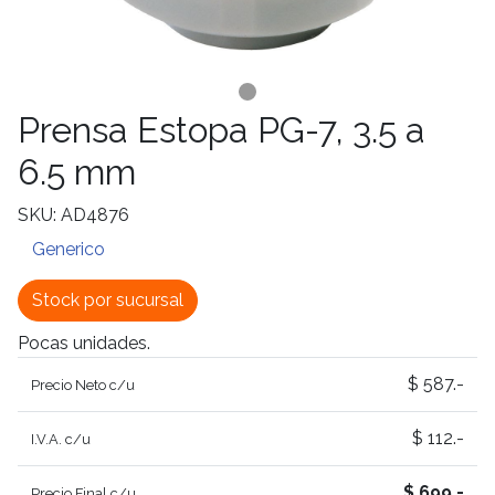
Prensa Estopa PG-7, 3.5 a
6.5 mm
SKU: AD4876
Generico
Stock por sucursal
Pocas unidades.
$ 587.-
Precio Neto c/u
$ 112.-
I.V.A. c/u
$ 699.-
Precio Final c/u