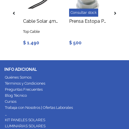
Consultar stock
Prensa Estopa PG-13, 7 a 12 mm
Cable Solar 4mm TOPSOLAR ZZ-F Negro
Prensa Estopa PG-9, 4 a 8 mm
Top Cable
$ 1.490
$ 500
$ 600
INFO ADICIONAL
Quiénes Somos
Términos y Condiciones
Preguntas Frecuentes
Blog Técnico
Cursos
Trabaja con Nosotros | Ofertas Laborales
_
KIT PANELES SOLARES
LUMINARIAS SOLARES