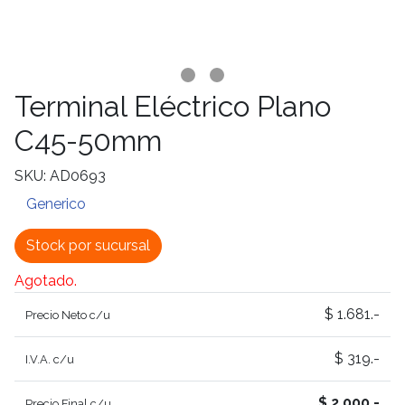
Terminal Eléctrico Plano
C45-50mm
SKU: AD0693
Generico
Stock por sucursal
Agotado.
$ 1.681.-
Precio Neto c/u
$ 319.-
I.V.A. c/u
$ 2.000.-
Precio Final c/u