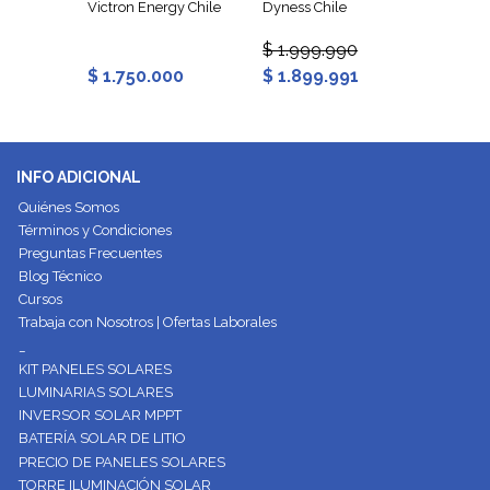
Victron Energy Chile
Dyness Chile
TW Sola
$ 1.999.990
$ 110.
$ 1.750.000
$ 1.899.991
$ 103.
INFO ADICIONAL
Quiénes Somos
Términos y Condiciones
Preguntas Frecuentes
Blog Técnico
Cursos
Trabaja con Nosotros | Ofertas Laborales
_
KIT PANELES SOLARES
LUMINARIAS SOLARES
INVERSOR SOLAR MPPT
BATERÍA SOLAR DE LITIO
PRECIO DE PANELES SOLARES
TORRE ILUMINACIÓN SOLAR